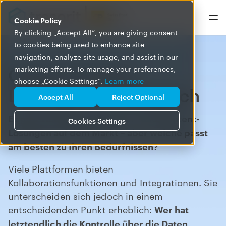
Cookie Policy
By clicking „Accept All”, you are giving consent
to cookies being used to enhance site
navigation, analyze site usage, and assist in our
Cloud-Content-
marketing efforts. To manage your preferences,
choose „Cookie Settings”.
Learn more
Lösungen im Vergleich
Accept All
Reject Optional
Es gibt viele Cloud-Speicher- und Content-
Cookies Settings
Lösungen auf dem Markt – aber welche passt
am besten zu Ihren Bedürfnissen?
Viele Plattformen bieten
Kollaborationsfunktionen und Integrationen.
Sie
unterscheiden sich jedoch in einem
entscheidenden Punkt erheblich:
Wer hat
letztendlich die Kontrolle über die Daten.