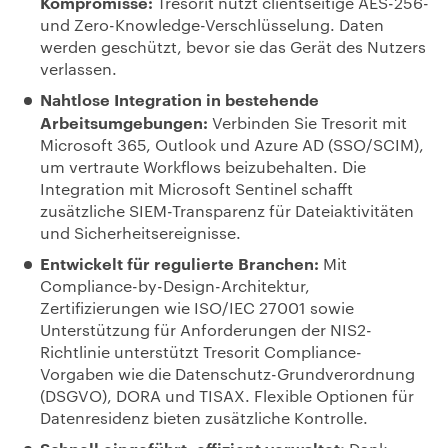
Kompromisse:
Tresorit nutzt clientseitige AES-256-
und Zero-Knowledge-Verschlüsselung. Daten
werden geschützt, bevor sie das Gerät des Nutzers
verlassen.
Nahtlose Integration in bestehende
Arbeitsumgebungen:
Verbinden Sie Tresorit mit
Microsoft 365, Outlook und Azure AD (SSO/SCIM),
um vertraute Workflows beizubehalten. Die
Integration mit Microsoft Sentinel schafft
zusätzliche SIEM-Transparenz für Dateiaktivitäten
und Sicherheitsereignisse.
Entwickelt für regulierte Branchen:
Mit
Compliance-by-Design-Architektur,
Zertifizierungen wie
ISO/IEC 27001
sowie
Unterstützung für Anforderungen der
NIS2-
Richtlinie
unterstützt Tresorit Compliance-
Vorgaben wie die
Datenschutz-Grundverordnung
(DSGVO)
, DORA und
TISAX
. Flexible Optionen für
Datenresidenz bieten zusätzliche Kontrolle.
Schnell eingeführt, effizient verwaltet: