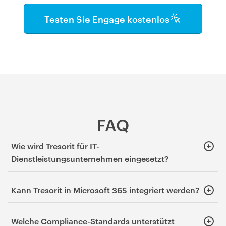
Testen Sie Engage kostenlos
FAQ
Wie wird Tresorit für IT-
Dienstleistungsunternehmen eingesetzt?
Tresorit lässt sich flexibel an Ihre IT-Umgebung und
Kann Tresorit in Microsoft 365 integriert werden?
Sicherheitsanforderungen anpassen.
Die meisten IT-Teams schließen die Einführung von Tresorit
Ja. Tresorit bietet nahtlose Integrationen mit wichtigen
Welche Compliance-Standards unterstützt
innerhalb eines Tages ab. Typische Schritte umfassen die
Komponenten von Microsoft 365.