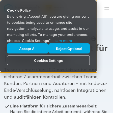
Cookie Policy
By clicking „Accept All”, you are giving consent
to cookies being used to enhance site
navigation, analyze site usage, and assist in our
Sichere Dateifreigabe
marketing efforts. To manage your preferences,
choose „Cookie Settings”.
Learn more
und Zusammenarbeit für
Accept All
Reject Optional
IT-Dienstleister
Cookies Settings
Tresorit unterstützt IT-Dienstleister bei der
sicheren Zusammenarbeit zwischen Teams,
Kunden, Partnern und Auditor
en
–
mit Ende-zu-
Ende-Verschlüsselung, nahtlosen Integrationen
und auditfähigen Kontrollen.
Eine Plattform für sichere Zusammenarbeit:
Halten Sie die interne Arbeit getrennt, während Sie