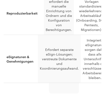
erfordert die
Vorlagen
manuelle
standardisieren
Einrichtung von
wiederkehrende
Reproduzierbarkeit
Ordnern und die
Arbeitsabläufe
Konfiguration
(Onboarding, SO
von
Pentests,
Berechtigungen.
Migrationen).
Integrierte
eSignaturen
Erfordert separate
sorgen dafür
eSign-Lösungen;
dass alle
eSignaturen &
verstreute Dokumente
Unterschrifte
Genehmigungen
und
innerhalb de
Koordinierungsaufwand.
verschlüsselt
Arbeitsbereic
bleiben.