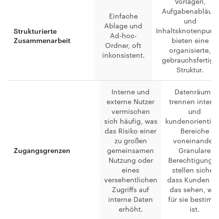
Vorlagen,
Aufgabenabläufe
Einfache
und
Ablage und
Inhaltsknotenpunk
Strukturierte
Ad-hoc-
Zusammenarbeit
bieten eine
Ordner, oft
organisierte,
inkonsistent.
gebrauchsfertige
Struktur.
Interne und
Datenräume
externe Nutzer
trennen intern
vermischen
und
sich häufig, was
kundenorientier
das Risiko einer
Bereiche
zu großen
voneinander.
gemeinsamen
Granulare
Zugangsgrenzen
Nutzung oder
Berechtigunge
eines
stellen sicher,
versehentlichen
dass Kunden nu
Zugriffs auf
das sehen, wa
interne Daten
für sie bestimm
erhöht.
ist.