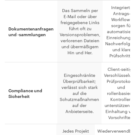
Integrierte
Das Sammeln per
Antrags-
E-Mail oder über
Workflows
freigegebene Links
sorgen für
führt oft zu
Dokumentenanfragen
automatisiert
und -sammlungen
Versionsproblemen,
Einreichungen
verlorenen Dateien
Nachverfolgu
und übermäßigem
und klare
Hin und Her.
Prüfschritte.
Client-seitige
Eingeschränkte
Verschlüsselun
Überprüfbarkeit;
Prüfprotokoll
verlässt sich stark
und
Compliance und
auf die
rollenbasierte
Sicherheit
Schutzmaßnahmen
Kontrollen
auf der
unterstützen d
Anbieterseite.
Einhaltung vo
Vorschriften.
Jedes Projekt
Wiederverwendba