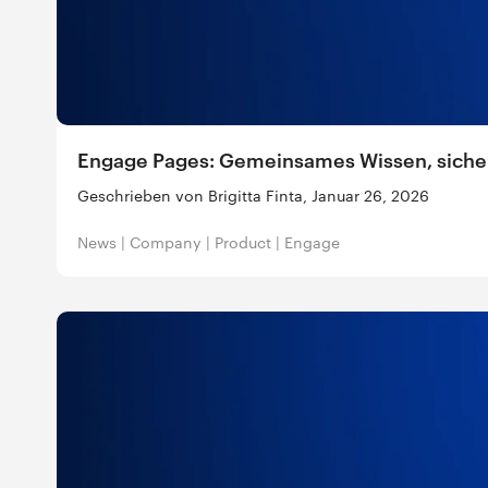
Engage Pages: Gemeinsames Wissen, siche
Geschrieben von Brigitta Finta, Januar 26, 2026
News
|
Company
|
Product
|
Engage