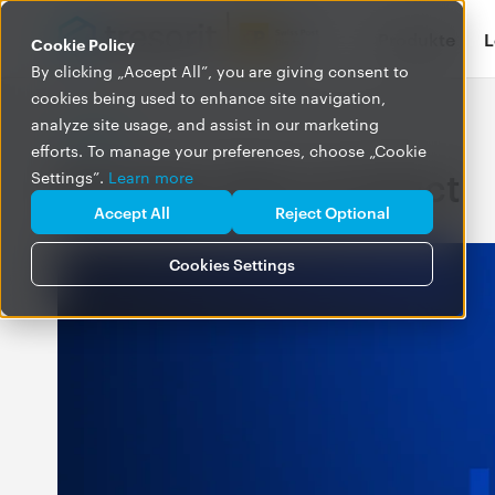
Produkte
L
Cookie Policy
By clicking „Accept All”, you are giving consent to
cookies being used to enhance site navigation,
analyze site usage, and assist in our marketing
BLOG
efforts. To manage your preferences, choose „Cookie
Beiträge über product
Settings”.
Learn more
Accept All
Reject Optional
Cookies Settings