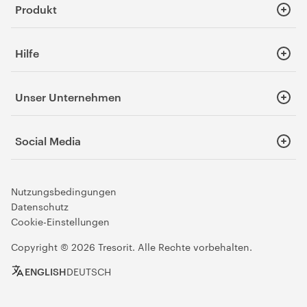
Produkt
SecureCloud für Businesskunden
Hilfe
SecureCloud für Privatanwender
Engage
Knowledge-Base
FileSharing
Unser Unternehmen
Ressourcen-Hub
eSign Add-On
Blog
Über Tresorit
Basic
Service Status
Social Media
Newsroom
Download
Karriere
LinkedIn
Hinweisgebersystem
Facebook
Nutzungsbedingungen
Kontakt
Instagram
Datenschutz
Cookie-Einstellungen
Reddit
YouTube
Copyright © 2026 Tresorit. Alle Rechte vorbehalten.
ENGLISH
DEUTSCH